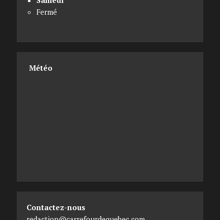
Samedi
Fermé
Météo
Contactez-nous
redaction@carrefourdequebec.com