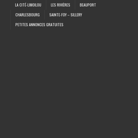
LA CITÉ-LIMOILOU
LES RIVIÈRES
BEAUPORT
CHARLESBOURG
SAINTE-FOY – SILLERY
PETITES ANNONCES GRATUITES