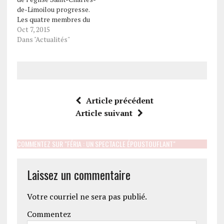
de-Limoilou progresse.
Les quatre membres du
groupe L’église Saint-
Oct 7, 2015
Charles de Limoilou :
Dans "Actualités"
espaces d’initiatives
travaillent sur le bilan de
santé et le plan
d’affaires. Par Marie-
Claude Boileau Pour faire
avancer le dossier, le
Article précédent
groupe est devenu
Article suivant
officiellement un
organisme à but non
lucratif. Ils…
COMMENTEZ SUR "FÉRIA : UN SPECTACLE ÉPOUSTOUFLANT"
Laissez un commentaire
Votre courriel ne sera pas publié.
Commentez