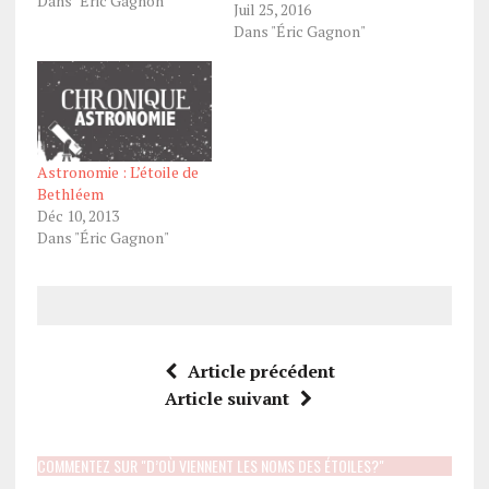
Dans "Éric Gagnon"
intéressants à observer
Juil 25, 2016
cet été. Nous avons tous
Dans "Éric Gagnon"
en mémoire les périodes
de fortes chaleurs des
dernières semaines. Le
mot canicule vient du
latin «canicula». C'est le
nom que l'on donnait
Astronomie : L’étoile de
dans l'antiquité…
Bethléem
Déc 10, 2013
Dans "Éric Gagnon"
Article précédent
Article suivant
COMMENTEZ SUR "D’OÙ VIENNENT LES NOMS DES ÉTOILES?"