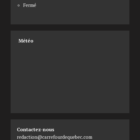
Fermé
Météo
Contactez-nous
redaction@carrefourdequebec.com