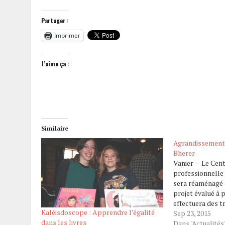
Partager :
Imprimer
J’aime ça :
Similaire
Agrandissement 
Bherer
Vanier — Le Cen
professionnelle
sera réaménagé 
projet évalué à 
effectuera des t
Kaléisdoscope : Apprendre l’égalité
d’agrandissemen
Sep 23, 2015
dans les livres
normes afin de 
Dans "Actualités