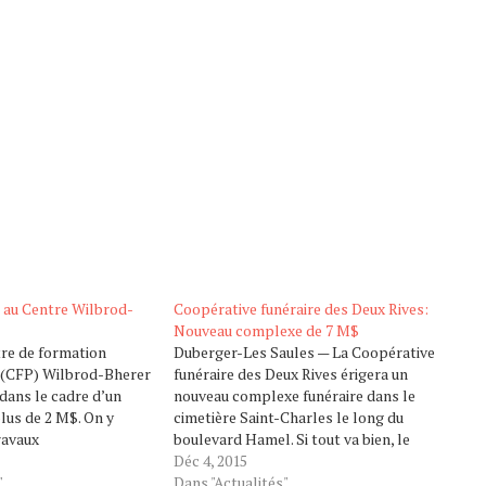
au Centre Wilbrod-
Coopérative funéraire des Deux Rives:
Nouveau complexe de 7 M$
tre de formation
Duberger-Les Saules — La Coopérative
 (CFP) Wilbrod-Bherer
funéraire des Deux Rives érigera un
dans le cadre d’un
nouveau complexe funéraire dans le
plus de 2 M$. On y
cimetière Saint-Charles le long du
ravaux
boulevard Hamel. Si tout va bien, le
t et de mise aux
nouvel édifice qui nécessitera un
Déc 4, 2015
répondre aux exigences
"
investissement de 7 M$ ouvrira fin
Dans "Actualités"