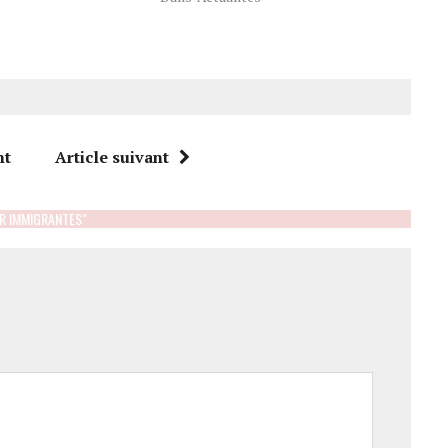
’études en mécanique
2016. Par Katia Lavoie D’une superficie
ds routiers. Par Katia
de 15 000 pieds carrés,…
nt
Article suivant
R IMMIGRANTES"