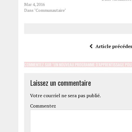
Mar 4, 2016
du programme d
Dans "Communautaire"
de véhicules lour
Lavoie…
Article précéde
COMMENTEZ SUR "UN NOUVEAU PROGRAMME D’APPRENTISSAGE POU
Laissez un commentaire
Votre courriel ne sera pas publié.
Commentez