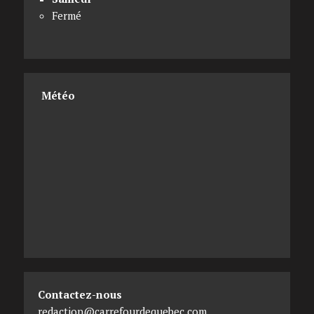
Fermé
Météo
Contactez-nous
redaction@carrefourdequebec.com