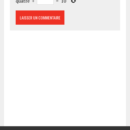
quatre
+
=
10