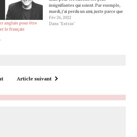
insignifiantes qui soient. Par exemple,
mardi, j’ai perdu un ami, juste parce que
je lui ai poliment demandé de “farmer
Fév 26, 2022
er anglais pour être
sa grand’yeule” pendant qu’on
Dans "Extras"
er le français
écoutait un film. Tu vois, y’a des
amitiés…
"
nt
Article suivant