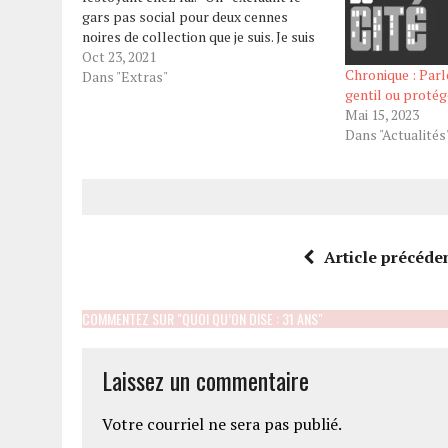
gars pas social pour deux cennes
noires de collection que je suis. Je suis
le gars dans les partys qui passe la
Oct 23, 2021
Chronique : Parl
soirée au complet assis sur le divan,…
Dans "Extras"
gentil ou protég
Mai 15, 2023
Dans "Actualités
Article précéde
COMMENTEZ SUR "QUOI QU’ON DISE : 31 ANS"
Laissez un commentaire
Votre courriel ne sera pas publié.