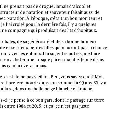
. Il ne prenait pas de drogue, jamais d’alcool et
tructeur de natation et sauveteur faisait aussi de
ébec Natation. À l’époque, c’était un bon moniteur et
 l’ai croisé pour la dernière fois, il y a quelques
r une compagnie qui produisait des lits d’hôpitaux.
cordiales, de sa générosité et de sa bonne humeur
de et ses deux petites filles qui n’auront pas la chance
tour avec les enfants. Il a su, entre autres, me faire
ar en acheter une lorsque j’ai eu ma fille. Je me disais
mais ça n’arrivera jamais.
e, c’est de ne pas vieillir… Ben, vous savez quoi? Moi,
aurait préféré mourir dans son sommeil à 99 ans. S’il y a
allure, dans une belle neige blanche et fraîche.
ci, je pense à ce bon gars, dont le passage sur terre
s entre 1984 et 2015, et ça, ce n’est pas juste