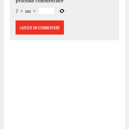
prochain commentaire
7
×
un
=