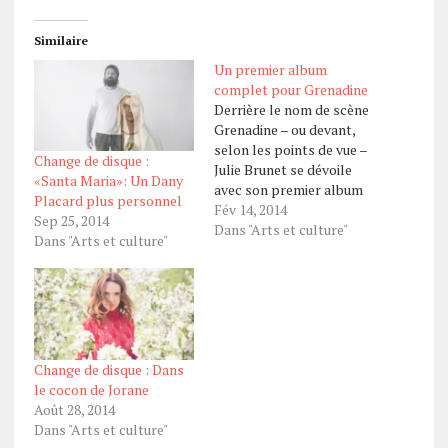
Similaire
Un premier album
complet pour Grenadine
Derrière le nom de scène
Grenadine – ou devant,
selon les points de vue –
Change de disque :
Julie Brunet se dévoile
«Santa Maria»: Un Dany
avec son premier album
Placard plus personnel
homonyme. Ton EP
Fév 14, 2014
Sep 25, 2014
numérique, sorti en 2010,
Dans "Arts et culture"
Dans "Arts et culture"
a connu un bon succès.
T’attendais-tu à une si
forte réponse? Pas du
tout. Ça aurait pu passer
dans…
Change de disque : Dans
le cocon de Jorane
Août 28, 2014
Dans "Arts et culture"