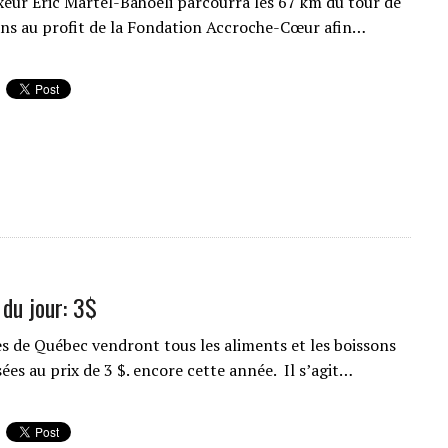
xeur Éric Martel-Bahoeli parcourra les 67 km du tour de
éans au profit de la Fondation Accroche-Cœur afin…
 du jour: 3$
es de Québec vendront tous les aliments et les boissons
ées au prix de 3 $. encore cette année. Il s’agit…