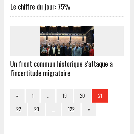
Le chiffre du jour: 75%
Un front commun historique s’attaque à
l’incertitude migratoire
«
1
…
19
20
21
22
23
…
122
»