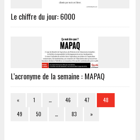
Le chiffre du jour: 6000
L’acronyme de la semaine : MAPAQ
«
1
…
46
47
48
49
50
…
83
»