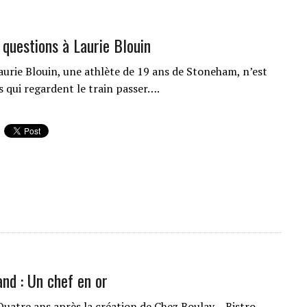
7 questions à Laurie Blouin
urie Blouin, une athlète de 19 ans de Stoneham, n’est
s qui regardent le train passer….
nd : Un chef en or
atre ans après la création de Chez Boulay – Bistro