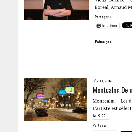
Boréal, Arnaud Ma
Partager :
Imprimer
J’aime ça :
FÉV 11, 2016
Montcalm: De n
Montcalm — Les de
L’artiste est sél
la SDC…
Partager :