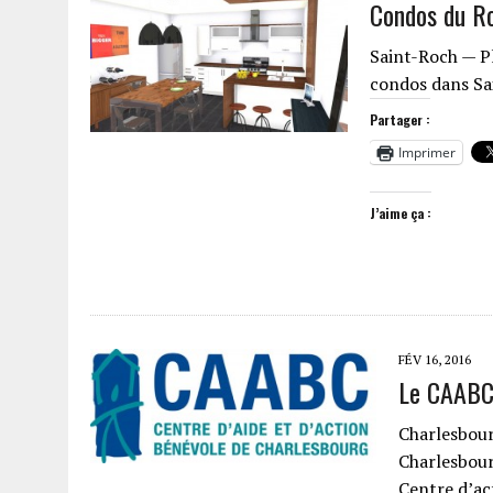
Condos du Ro
Saint-Roch — P
condos dans Sai
Partager :
Imprimer
J’aime ça :
FÉV 16, 2016
Le CAABC
Charlesbour
Charlesbour
Centre d’a